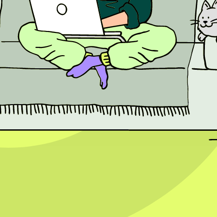
aren. Tegelijkertijd blijft menselijke creativiteit belangrijk, omdat co
lijker zal worden. Algoritmes worden steeds beter in het tonen van cont
sten direct te verkopen, waardoor de stap van inspiratie naar aankoo
 hun online aanwezigheid versterken en beter inspelen op de wensen va
voor jouw onderneming? MKB Digiwerkplaats helpt ondernemers graag met
t alleen om gehackte systemen, maar ook om per ongeluk verstuurde e-
p de beveiliging waarbij persoonsgegevens onbedoeld of onrechtmatig w
er, een gestolen werktelefoon of een gehackt account. Belangrijk is da
Autoriteit Persoonsgegevens, meestal uiterlijk binnen 72 uur nadat je
melden. Niet elk incident hoeft afzonderlijk gemeld te worden aan betr