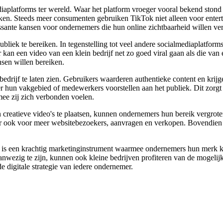
mediaplatforms ter wereld. Waar het platform vroeger vooral bekend ston
ken. Steeds meer consumenten gebruiken TikTok niet alleen voor entert
essante kansen voor ondernemers die hun online zichtbaarheid willen ve
liek te bereiken. In tegenstelling tot veel andere socialmediaplatforms 
or kan een video van een klein bedrijf net zo goed viral gaan als die va
sen willen bereiken.
edrijf te laten zien. Gebruikers waarderen authentieke content en kri
r hun vakgebied of medewerkers voorstellen aan het publiek. Dit zorgt
mee zij zich verbonden voelen.
 creatieve video's te plaatsen, kunnen ondernemers hun bereik vergrot
aar ook voor meer websitebezoekers, aanvragen en verkopen. Bovendien 
et is een krachtig marketinginstrument waarmee ondernemers hun merk
aanwezig te zijn, kunnen ook kleine bedrijven profiteren van de mogelij
 digitale strategie van iedere ondernemer.