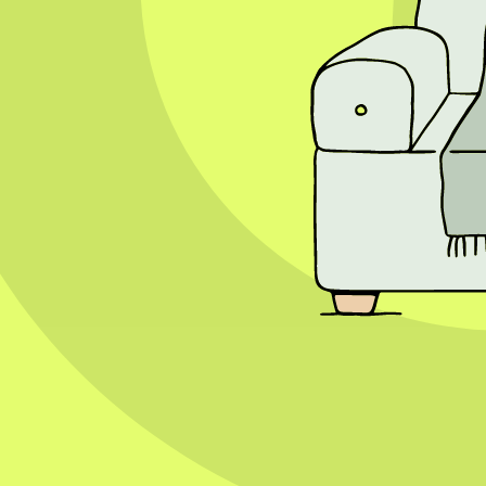
analyseren. Hierdoor kunnen bedrijven efficiënter werken en tijd besp
communicatie.
Voor de toekomst wordt verwacht dat socialmediamarketing nog persoon
socialmediaplatforms meer mogelijkheden bieden om producten en dien
bereid zijn te experimenteren met nieuwe vormen van content, kunnen
blijft hetzelfde: waarde bieden aan de klant staat centraal.
Wil je meer weten over hoe je social media effectief kunt inzetten 
Ontdek meer
14 juli 2026
3 minuten
Is jouw bedrijf voorbereid op een datalek?
Een datalek kan iedereen overkomen, ook mkb-bedrijven. Het gaat nie
Wat is een datalek?
Volgens de Autoriteit Persoonsgegevens is een datalek een inbreuk o
bijvoorbeeld aan een mail met klantgegevens naar de verkeerde ontvang
fouten kunnen al een datalek veroorzaken.
Wanneer moet je melden?
Onder de AVG moet een datalek zo snel mogelijk worden gemeld aan de 
risico oplevert voor de betrokken personen, moet je het ook aan hen 
register.