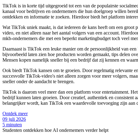
TikTok is in korte tijd uitgegroeid tot een van de populairste social
kanaal voor bedrijven en ondernemers die hun doelgroep willen berei
ontdekken en informatie te zoeken. Hierdoor biedt het platform inter
Wat TikTok uniek maakt, is dat iedereen de kans heeft om een groot pub
video, en niet alleen naar het aantal volgers van een account. Hierdo
mkb-ondernemers die met een beperkt marketingbudget toch veel men
Daarnaast is TikTok een leuke manier om de persoonlijkheid van een b
bijvoorbeeld laten zien hoe producten worden gemaakt, tips delen ove
Mensen kopen namelijk sneller bij een bedrijf dat zij kennen en waar
Ook biedt TikTok kansen om te groeien. Door regelmatig relevante en
succesvolle TikTok-video's niet alleen zorgen voor meer volgers, m
sneller onder de aandacht te brengen.
TikTok is daarom veel meer dan een platform voor entertainment. H
bedrijf kunnen laten groeien. Door creatief, authentiek en consistent 
belangrijker wordt, kan TikTok een waardevolle toevoeging zijn aan de
Ontdek meer
09 juli 2026
5 minuten
Studenten ontdekken hoe AI ondernemers verder helpt