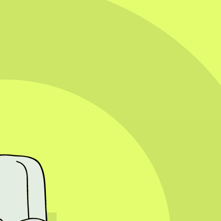
appenplannen en inspirerende tips om jouw bedrijf slimmer te
 als een digitaal reclamebord, draait het tegenwoordig veel meer om
n, omdat social media een steeds grotere rol speelt in het vergroten
lijk volgers te verzamelen, kijken platforms zoals Instagram en
en vaker getoond aan gebruikers. Hierdoor is het voor ondernemers
 trekken snel de aandacht en zorgen vaak voor meer betrokkenheid dan
persoonlijke en toegankelijke manier kunnen laten zien. Video biedt
m contentideeën te genereren, berichten te schrijven en resultaten te