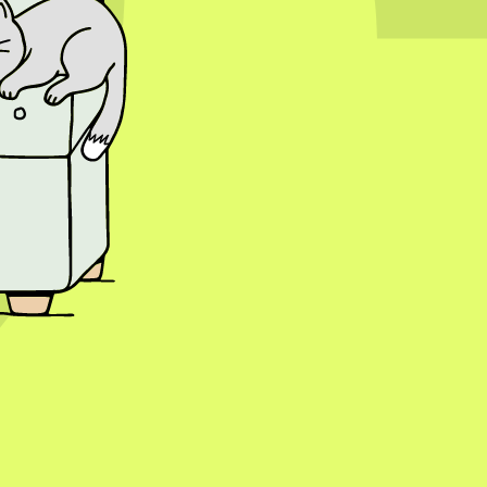
nsumenten steeds meer waarde hechten aan authentieke en persoonlijke
ent die aansluit bij de interesses van gebruikers. Daarnaast zullen
p kleiner wordt. Ondernemers die inspelen op deze ontwikkelingen en
n hun doelgroep. Social media blijft zich ontwikkelen, maar één ding
 praktische tips en digitale ondersteuning.
mails, verloren laptops of verkeerd gedeelde bestanden.
orden ingezien, gedeeld, gewijzigd, verloren of vernietigd. Denk
t het niet alleen gaat om grote cyberaanvallen; ook kleine menselijke
 ervan op de hoogte bent. Als het datalek waarschijnlijk een hoog
okkenen, maar elk datalek moet wel intern worden vastgelegd in een