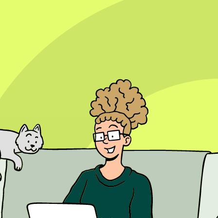
scentrum voor jouw mkb. Hier vind je praktische artikelen, heldere st
 wat mee kunt.
varingen
cybersecuriy
testimonials
tiktok
ng doorgemaakt. Waar bedrijven vroeger social media vooral gebruikten
oor mkb-ondernemers is het belangrijk om deze veranderingen te begrijpe
 van de band met bestaande klanten.
 betrokkenheid. Waar het vroeger vooral belangrijk was om zoveel moge
 die reacties, likes, gedeelde berichten en gesprekken stimuleren, word
j de interesses en behoeften van hun doelgroep.
diamarketing. Korte video's, zoals Instagram Reels en TikTok-content,
het gebruik van video, omdat ondernemers hiermee hun expertise op een 
 leggen en een sterkere connectie met hun doelgroep op te bouwen.
telligentie (AI). Steeds meer ondernemers maken gebruik van AI-tools o