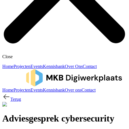
Close
Home
Projecten
Events
Kennisbank
Over Ons
Contact
Home
Projecten
Events
Kennisbank
Over ons
Contact
Terug
Adviesgesprek cybersecurity