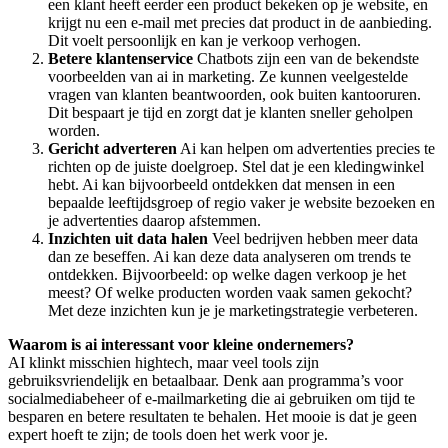
een klant heeft eerder een product bekeken op je website, en
krijgt nu een e-mail met precies dat product in de aanbieding.
Dit voelt persoonlijk en kan je verkoop verhogen.
Betere klantenservice
Chatbots zijn een van de bekendste
voorbeelden van ai in marketing. Ze kunnen veelgestelde
vragen van klanten beantwoorden, ook buiten kantooruren.
Dit bespaart je tijd en zorgt dat je klanten sneller geholpen
worden.
Gericht adverteren
Ai kan helpen om advertenties precies te
richten op de juiste doelgroep. Stel dat je een kledingwinkel
hebt. Ai kan bijvoorbeeld ontdekken dat mensen in een
bepaalde leeftijdsgroep of regio vaker je website bezoeken en
je advertenties daarop afstemmen.
Inzichten uit data halen
Veel bedrijven hebben meer data
dan ze beseffen. Ai kan deze data analyseren om trends te
ontdekken. Bijvoorbeeld: op welke dagen verkoop je het
meest? Of welke producten worden vaak samen gekocht?
Met deze inzichten kun je je marketingstrategie verbeteren.
Waarom is ai interessant voor kleine ondernemers?
AI klinkt misschien hightech, maar veel tools zijn
gebruiksvriendelijk en betaalbaar. Denk aan programma’s voor
socialmediabeheer of e-mailmarketing die ai gebruiken om tijd te
besparen en betere resultaten te behalen. Het mooie is dat je geen
expert hoeft te zijn; de tools doen het werk voor je.