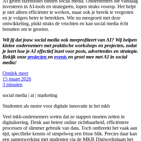
AI groeit razendsnel binnen social media. Ondernemers die vandaag
investeren in AI-tools en strategieën, lopen straks voorop. Het helpt
je niet alleen efficiënter te werken, maar ook je bereik te vergroten
en je volgers beter te betrekken. Wie nu meegroeit met deze
ontwikkeling, plukt straks de vruchten en kan social media écht
benutten om te groeien.
Wil jij dat jouw social media ook meeprofiteert van AI? Wij helpen
kleine ondernemers met praktische workshops en projecten, zodat
je leert hoe je AI effectief inzet voor posts, advertenties en strategie.
Bekijk onze
projecten
en
events
en groei mee met AI in social
media!
Ontdek meer
15 maart 2026
3 minuten
social media | ai | marketing
Studenten als motor voor digitale innovatie in het mkb
Veel mkb-ondernemers weten dat ze stappen moeten zetten in
digitalisering. Denk aan betere online zichtbaarheid, efficiëntere
processen of slimmer gebruik van data. Toch ontbreekt het vaak aan
tijd, specifieke kennis of simpelweg een frisse blik. Precies daar kan
een samenwerking met studenten via de MKB Digiwerkplaats het