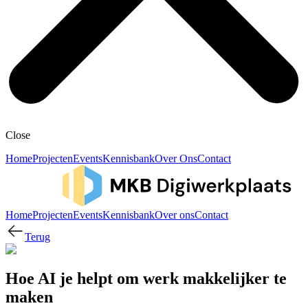
Close
Home
Projecten
Events
Kennisbank
Over Ons
Contact
Home
Projecten
Events
Kennisbank
Over ons
Contact
Terug
Hoe AI je helpt om werk makkelijker te
maken