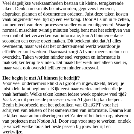
Veel dagelijkse werkzaamheden bestaan uit kleine, terugkerende
taken. Denk aan e-mails beantwoorden, gegevens invoeren,
afspraken plannen of documenten ordenen. Juist deze taken kosten
vaak ongemerkt veel tijd op een werkdag. Door AI slim in te zetten,
kunnen veel van deze processen sneller worden uitgevoerd. Waar je
normaal misschien twintig minuten bezig bent met het schrijven van
een mail of het verwerken van informatie, kan AI binnen enkele
seconden een eerste opzet maken. Dit betekent niet dat AI alles
overneemt, maar wel dat het ondersteunend werkt waardoor je
efficiënter kunt werken. Daarnaast zorgt AI voor meer structuur en
overzicht. Taken worden minder snel vergeten en informatie is
makkelijker terug te vinden. Dit maakt het werk niet alleen sneller,
maar vaak ook overzichtelijker en minder stressvol.
Hoe begin je met AI binnen je bedrijf?
Voor veel ondernemers klinkt AI groot en ingewikkeld, terwijl je
juist klein kunt beginnen. Kijk eerst naar werkzaamheden die je
vaak herhaalt. Welke taken kosten iedere week opnieuw veel tijd?
Vaak zijn dit precies de processen waar AI goed bij kan helpen.
Begin bijvoorbeeld met het gebruiken van ChatGPT voor het
schrijven van teksten of het samenvatten van informatie. Daarna kun
je kijken naar automatiseringen met Zapier of het beter organiseren
van projecten met Notion AI. Door stap voor stap te werken, ontdek
je vanzelf welke tools het beste passen bij jouw bedrijf en
werkwijze.