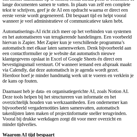
lange documenten samen te vatten. In plaats van zelf een complete
tekst te schrijven, geef je de AI een opdracht waarna er direct een
eerste versie wordt gegenereerd. Dit bespaart tijd en helpt vooral
wanneer je veel administratieve of communicatieve taken hebt.
Automatiserings-AI richt zich meer op het verbinden van systemen
en het automatiseren van terugkerende handelingen. Een voorbeeld
hiervan is Zapier. Met Zapier kun je verschillende programma’s
automatisch met elkaar laten samenwerken. Denk bijvoorbeeld aan
een contactformulier op je website dat automatisch nieuwe
klantgegevens opslaat in Excel of Google Sheets én direct een
bevestigingsmail verstuurt. Of wanneer iemand een afspraak maakt
via Calendly, dat deze automatisch in je agenda wordt gezet.
Hierdoor hoef je minder handmatig werk uit te voeren en verklein je
de kans op fouten.
Daarnaast heb je data- en organisatiegerichte AI, zoals Notion AI.
Deze tools helpen bij het structureren van informatie en het
overzichtelijk houden van werkzaamheden. Een ondernemer kan
bijvoorbeeld vergadernotities laten samenvatten, automatisch
takenlijsten laten maken of projectinformatie sneller terugvinden.
Vooral bij drukke werkdagen zorgt dit voor meer overzicht en
minder tijdverlies.
Waarom AI tijd bespaart