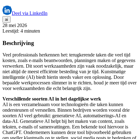
Deel via LinkedIn
ai
28 mei 2026
Leestijd:
4 minuten
Beschrijving
Veel professionals herkennen het: terugkerende taken die veel tijd
kosten, zoals e-mails beantwoorden, planningen maken of gegevens
verwerken. Dit soort werkzaamheden zijn vaak noodzakelijk, maar
niet altijd de meest efficiënte besteding van je tijd. Kunstmatige
intelligentie (AI) biedt hierin steeds vaker een oplossing. Door
bepaalde werkprocessen slimmer in te richten, houd je meer tijd over
voor werkzaamheden die echt belangrijk zijn.
Verschillende soorten AI in het dagelijkse werk
AI is een verzamelnaam voor technologieën die taken kunnen
ondersteunen of versnellen. Binnen bedrijven worden vooral drie
soorten AI veel gebruikt: generatieve AI, automatiserings-AI en
data-AI. Generatieve AI helpt bij het maken van content, zoals
teksten, e-mails of samenvattingen. Een bekende tool hiervoor is
ChatGPT. Ondernemers kunnen deze tool bijvoorbeeld gebruiken
om sneller klantmails op te stellen, social media posts te bedenken of