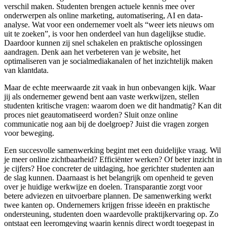
verschil maken. Studenten brengen actuele kennis mee over
onderwerpen als online marketing, automatisering, AI en data-
analyse. Wat voor een ondernemer voelt als “weer iets nieuws om
uit te zoeken”, is voor hen onderdeel van hun dagelijkse studie.
Daardoor kunnen zij snel schakelen en praktische oplossingen
aandragen. Denk aan het verbeteren van je website, het
optimaliseren van je socialmediakanalen of het inzichtelijk maken
van klantdata.
Maar de echte meerwaarde zit vaak in hun onbevangen kijk. Waar
jij als ondernemer gewend bent aan vaste werkwijzen, stellen
studenten kritische vragen: waarom doen we dit handmatig? Kan dit
proces niet geautomatiseerd worden? Sluit onze online
communicatie nog aan bij de doelgroep? Juist die vragen zorgen
voor beweging.
Een succesvolle samenwerking begint met een duidelijke vraag. Wil
je meer online zichtbaarheid? Efficiënter werken? Of beter inzicht in
je cijfers? Hoe concreter de uitdaging, hoe gerichter studenten aan
de slag kunnen. Daarnaast is het belangrijk om openheid te geven
over je huidige werkwijze en doelen. Transparantie zorgt voor
betere adviezen en uitvoerbare plannen. De samenwerking werkt
twee kanten op. Ondernemers krijgen frisse ideeën en praktische
ondersteuning, studenten doen waardevolle praktijkervaring op. Zo
ontstaat een leeromgeving waarin kennis direct wordt toegepast in